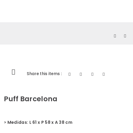
0
Share this items :
Puff Barcelona
> Medidas: L 61 x P 58 x A 38 cm