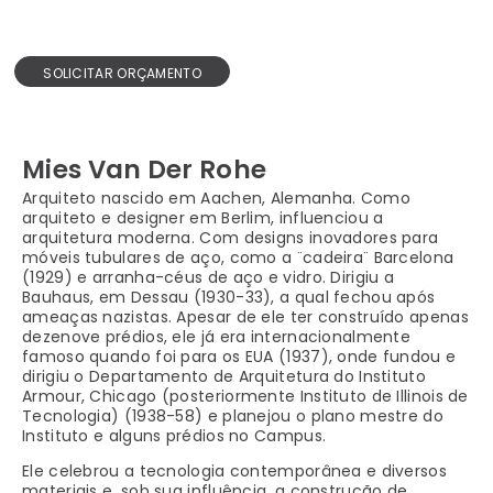
SOLICITAR ORÇAMENTO
Mies Van Der Rohe
Arquiteto nascido em Aachen, Alemanha. Como
arquiteto e designer em Berlim, influenciou a
arquitetura moderna. Com designs inovadores para
móveis tubulares de aço, como a ¨cadeira¨ Barcelona
(1929) e arranha-céus de aço e vidro. Dirigiu a
Bauhaus, em Dessau (1930-33), a qual fechou após
ameaças nazistas. Apesar de ele ter construído apenas
dezenove prédios, ele já era internacionalmente
famoso quando foi para os EUA (1937), onde fundou e
dirigiu o Departamento de Arquitetura do Instituto
Armour, Chicago (posteriormente Instituto de Illinois de
Tecnologia) (1938-58) e planejou o plano mestre do
Instituto e alguns prédios no Campus.
Ele celebrou a tecnologia contemporânea e diversos
materiais e, sob sua influência, a construção de