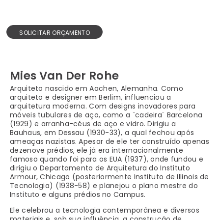
SOLICITAR ORÇAMENTO
Mies Van Der Rohe
Arquiteto nascido em Aachen, Alemanha. Como
arquiteto e designer em Berlim, influenciou a
arquitetura moderna. Com designs inovadores para
móveis tubulares de aço, como a ¨cadeira¨ Barcelona
(1929) e arranha-céus de aço e vidro. Dirigiu a
Bauhaus, em Dessau (1930-33), a qual fechou após
ameaças nazistas. Apesar de ele ter construído apenas
dezenove prédios, ele já era internacionalmente
famoso quando foi para os EUA (1937), onde fundou e
dirigiu o Departamento de Arquitetura do Instituto
Armour, Chicago (posteriormente Instituto de Illinois de
Tecnologia) (1938-58) e planejou o plano mestre do
Instituto e alguns prédios no Campus.
Ele celebrou a tecnologia contemporânea e diversos
materiais e, sob sua influência, a construção de