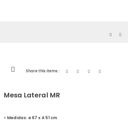
0
Share this items :
Mesa Lateral MR
> Medidas:
ø 67 x A 51 cm