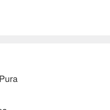
 Pura
na