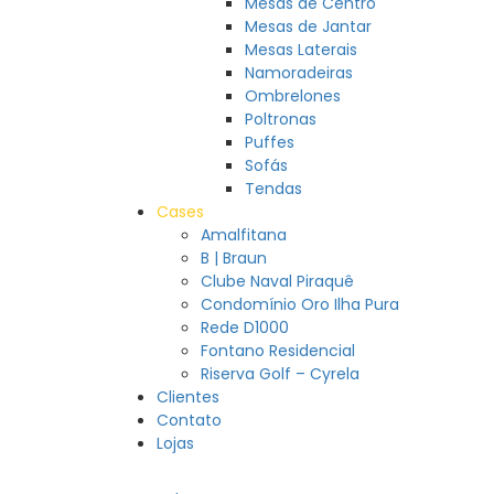
Mesas de Centro
Mesas de Jantar
Mesas Laterais
Namoradeiras
Ombrelones
Poltronas
Puffes
Sofás
Tendas
Cases
Amalfitana
B | Braun
Clube Naval Piraquê
Condomínio Oro Ilha Pura
Rede D1000
Fontano Residencial
Riserva Golf – Cyrela
Clientes
Contato
Lojas