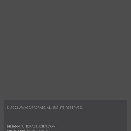
CONTATOS
Telefone:
(21) 2491-8496
Celular:
(21) 96880-8945
vendas.corporativas@waydesign.com.br
REDES SOCIAIS
Facebook
Instagram
© 2021
WAYCORPORATE
. ALL RIGHTS RESERVED.
DESIGN
TUNDRASTUDIES.COM
|