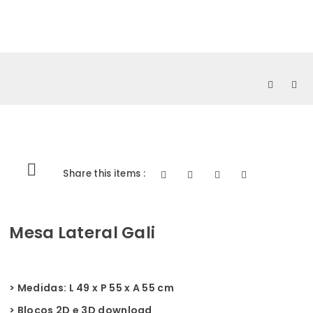
0
Share this items :
Mesa Lateral Gali
> Medidas:
L 49 x P 55 x A 55 cm
>
Blocos 2D e 3D download