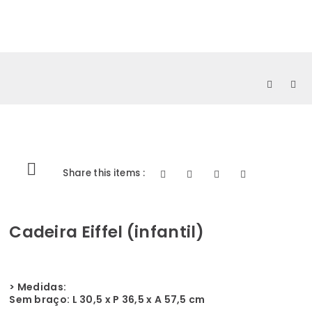
0
Share this items :
Cadeira Eiffel (infantil)
> Medidas:
Sem braço: L 30,5 x P 36,5 x A 57,5 cm