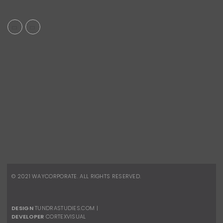
Telefone:
(21) 2491-8496
Celular:
(21) 96880-8945
vendas.corporativas@waydesign.com.br
REDES SOCIAIS
Facebook
Instagram
© 2021
WAYCORPORATE
. ALL RIGHTS RESERVED.
DESIGN
TUNDRASTUDIES.COM
|
DEVELOPER
CORTEXVISUAL