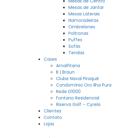
Mesas de Centro
Mesas de Jantar
Mesas Laterais
Namoradeiras
Ombrelones
Poltronas
Puffes
Sofás
Tendas
Cases
Amalfitana
B | Braun
Clube Naval Piraquê
Condomínio Oro Ilha Pura
Rede D1000
Fontano Residencial
Riserva Golf – Cyrela
Clientes
Contato
Lojas