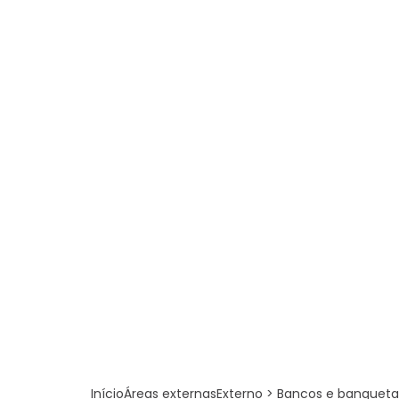
Início
Áreas externas
Externo > Bancos e banqueta