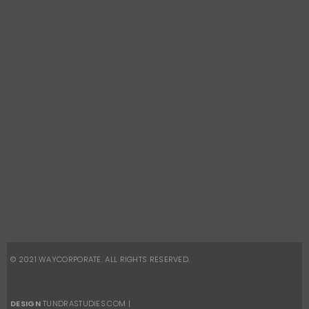
CONTATOS
Telefone:
(21) 2491-8496
Celular:
(21) 96880-8945
vendas.corporativas@waydesign.com.br
REDES SOCIAIS
Facebook
Instagram
© 2021
WAYCORPORATE
. ALL RIGHTS RESERVED.
DESIGN
TUNDRASTUDIES.COM
|