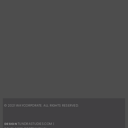
CONTATOS
Telefone:
(21) 2491-8496
Celular:
(21) 96880-8945
vendas.corporativas@waydesign.com.br
REDES SOCIAIS
Facebook
Instagram
© 2021
WAYCORPORATE
. ALL RIGHTS RESERVED.
DESIGN
TUNDRASTUDIES.COM
|