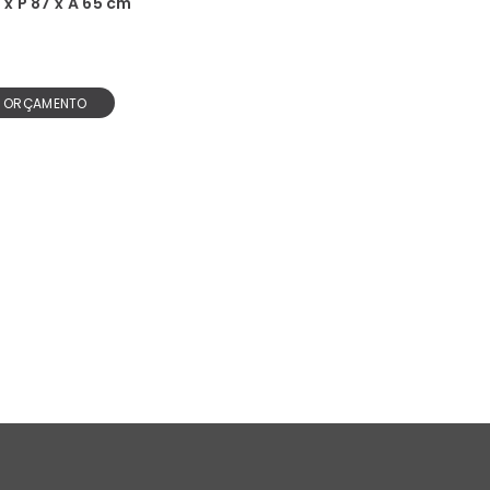
 x P 87 x A 65 cm
R ORÇAMENTO