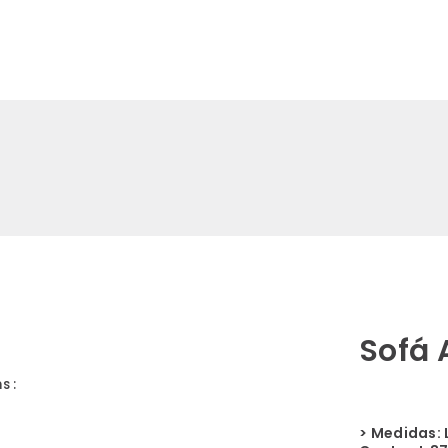
es
Clientes
Contato
Lojas
WAY DESIGN
WAY GARDEN
Sofá 
s :
> Medidas: L