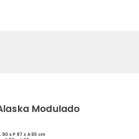
0
Alaska Modulado
 90 x P 87 x A 65 cm