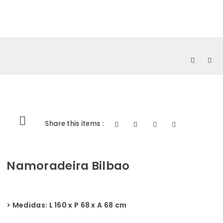
0
Share this items :
Namoradeira Bilbao
> Medidas: L 160 x P 68 x A 68 cm