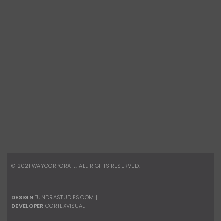
Telefone:
(21) 2491-8496
Celular:
(21) 96880-8945
vendas.corporativas@waydesign.com.br
REDES SOCIAIS
Facebook
Instagram
© 2021
WAYCORPORATE
. ALL RIGHTS RESERVED.
DESIGN
TUNDRASTUDIES.COM
|
DEVELOPER
CORTEXVISUAL