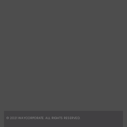
CONTATOS
Telefone:
(21) 2491-8496
Celular:
(21) 96880-8945
vendas.corporativas@waydesign.com.br
REDES SOCIAIS
Facebook
Instagram
© 2021
WAYCORPORATE
. ALL RIGHTS RESERVED.