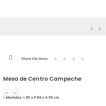
0
Share this items :
Mesa de Centro Campeche
> Medidas:
L 80 x P 80 x A 35 cm