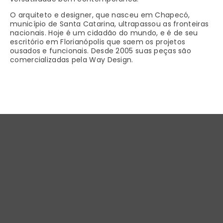
O arquiteto e designer, que nasceu em Chapecó,
município de Santa Catarina, ultrapassou as fronteiras
nacionais. Hoje é um cidadão do mundo, e é de seu
escritório em Florianópolis que saem os projetos
ousados e funcionais. Desde 2005 suas peças são
comercializadas pela Way Design.
Design e inovação.