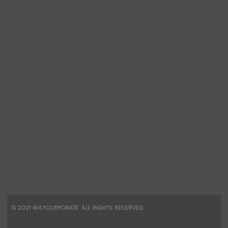
CONTATOS
Telefone:
(21) 2491-8496
Celular:
(21) 96880-8945
vendas.corporativas@waydesign.com.br
REDES SOCIAIS
Facebook
Instagram
© 2021
WAYCORPORATE
. ALL RIGHTS RESERVED.