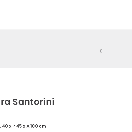
0
ra Santorini
L 40 x P 45 x A 100 cm