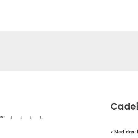
es
Clientes
Contato
Lojas
WAY DESIGN
WAY GARDEN
Cadei
s :
> Medidas: 