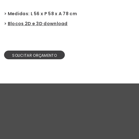
> Medidas: L 56 x P 58 x A 78 cm
>
Blocos 2D e 3D download
SOLICITAR ORÇAMENTO
Design e inovação.