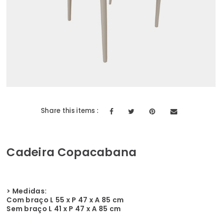
Share this items :
Cadeira Copacabana
> Medidas:
Com braço L 55 x P 47 x A 85 cm
Sem braço L 41 x P 47 x A 85 cm