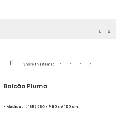
0
Share this items :
Balcão Pluma
> Medidas: L 155 | 260 x P 50 x A 100 cm