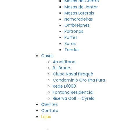
Mesas de Centro
Mesas de Jantar
Mesas Laterais
Namoradeiras
Ombrelones
Poltronas
Puffes
Sofás
Tendas
Cases
Amalfitana
B | Braun
Clube Naval Piraquê
Condomínio Oro Ilha Pura
Rede D1000
Fontano Residencial
Riserva Golf – Cyrela
Clientes
Contato
Lojas